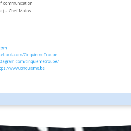
hef communication
ki) – Chef Matos
.com
acebook.com/CinquiemeTroupe
nstagram.com/cinquiemetroupe/
ttps://www.cinquieme.be