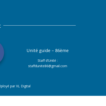
t
Unité guide – 86ème
Staff d’Unité :
staffdunite86@gmail.com
éployé par XL Digital