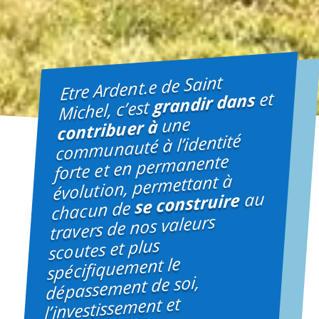
Etre Ardent.e de Saint
et
grandir dans
Michel, c’est
une
contribuer à
communauté à l’identité
forte et en permanente
évolution, permettant à
au
se construire
chacun de
travers de nos valeurs
scoutes et plus
spécifiquement le
dépassement de soi,
l’investissement et