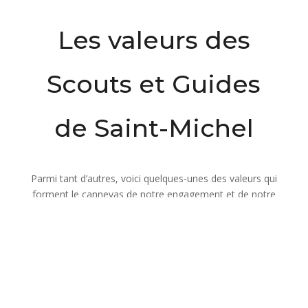
Les valeurs des
Scouts et Guides
de Saint-Michel
Parmi tant d’autres, voici quelques-unes des valeurs qui
forment le cannevas de notre engagement et de notre
motivation au quotidien. Ces valeurs sont des axes de
réflexion sur soi, sur les autres, sur son milieu de vie
qui dépassent largement le cadre du scoutisme, et qu’il
est bon de pouvoir porter dans un monde où certains
repères ont tendance à disparaître :