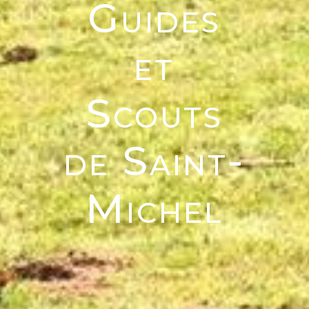
Guides
et
Scouts
de Saint-
Michel